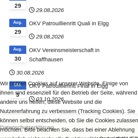
29
29.08.2026
Aug.
OKV Patrouillienritt Quali in Elgg
29
29.08.2026
Aug.
OKV Vereinsmeisterschaft in
30
Schaffhausen
30.08.2026
Wir nutzen Cookies auf unserer Website. Einige von
Okt.
OKV Patrouillienritt Final in Elgg
ihnen sind essenziell für den Betrieb der Seite, während
3
03.10.2026
andere uns helfen, diese Website und die
Nutzererfahrung zu verbessern (Tracking Cookies). Sie
können selbst entscheiden, ob Sie die Cookies zulasse
Datenschutzerklärung
möchten. Bitte beachten Sie, dass bei einer Ablehnung