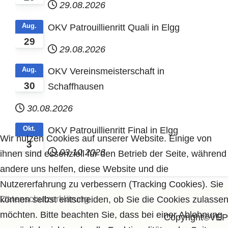
29.08.2026
Aug.
OKV Patrouillienritt Quali in Elgg
29
29.08.2026
Aug.
OKV Vereinsmeisterschaft in
30
Schaffhausen
30.08.2026
Okt.
OKV Patrouillienritt Final in Elgg
Wir nutzen Cookies auf unserer Website. Einige von
3
03.10.2026
ihnen sind essenziell für den Betrieb der Seite, während
andere uns helfen, diese Website und die
Nutzererfahrung zu verbessern (Tracking Cookies). Sie
Datenschutzerklärung
können selbst entscheiden, ob Sie die Cookies zulasse
möchten. Bitte beachten Sie, dass bei einer Ablehnung
Copyright©VEP